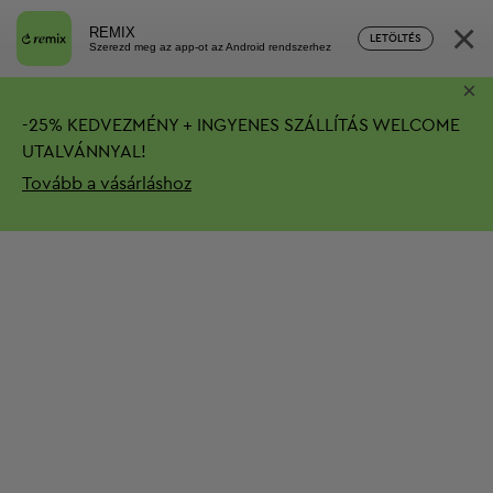
×
REMIX
LETÖLTÉS
Szerezd meg az app-ot az Android rendszerhez
×
-
25%
KEDVEZMÉNY + INGYENES SZÁLLÍTÁS
WELCOME
UTALVÁNNYAL!
Tovább a vásárláshoz