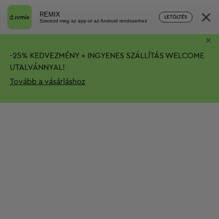
×
REMIX
LETÖLTÉS
Szerezd meg az app-ot az Android rendszerhez
×
-
25%
KEDVEZMÉNY + INGYENES SZÁLLÍTÁS
WELCOME
UTALVÁNNYAL!
Tovább a vásárláshoz