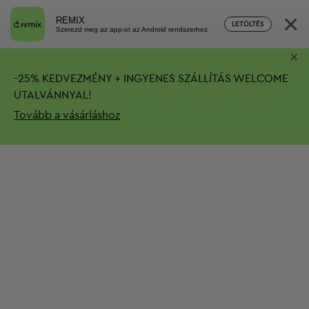
×
REMIX
LETÖLTÉS
Szerezd meg az app-ot az Android rendszerhez
×
-
25%
KEDVEZMÉNY + INGYENES SZÁLLÍTÁS
WELCOME
UTALVÁNNYAL!
Tovább a vásárláshoz