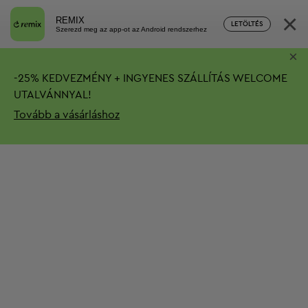
×
REMIX
LETÖLTÉS
Szerezd meg az app-ot az Android rendszerhez
×
-
25%
KEDVEZMÉNY + INGYENES SZÁLLÍTÁS
WELCOME
UTALVÁNNYAL!
Tovább a vásárláshoz