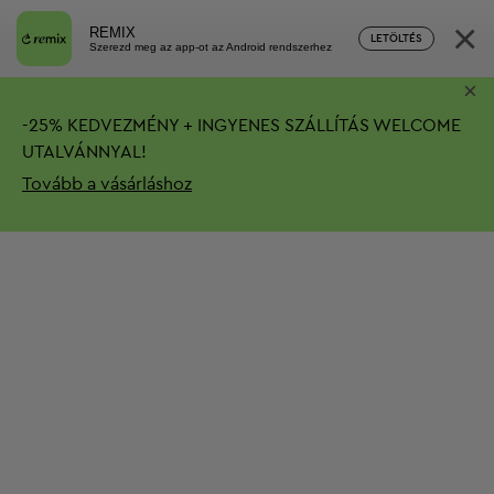
×
REMIX
LETÖLTÉS
Szerezd meg az app-ot az Android rendszerhez
×
-
25%
KEDVEZMÉNY + INGYENES SZÁLLÍTÁS
WELCOME
UTALVÁNNYAL!
Tovább a vásárláshoz