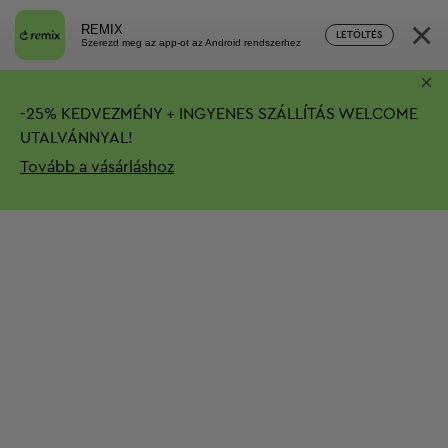
×
REMIX
LETÖLTÉS
Szerezd meg az app-ot az Android rendszerhez
×
-
25%
KEDVEZMÉNY + INGYENES SZÁLLÍTÁS
WELCOME
UTALVÁNNYAL!
Tovább a vásárláshoz