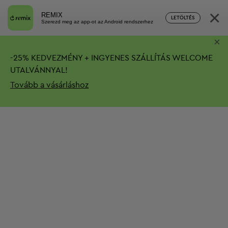
×
REMIX
LETÖLTÉS
Szerezd meg az app-ot az Android rendszerhez
×
-
25%
KEDVEZMÉNY + INGYENES SZÁLLÍTÁS
WELCOME
UTALVÁNNYAL!
Tovább a vásárláshoz