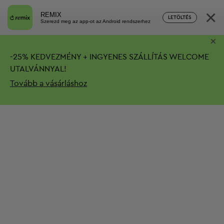
×
REMIX
LETÖLTÉS
Szerezd meg az app-ot az Android rendszerhez
×
-
25%
KEDVEZMÉNY + INGYENES SZÁLLÍTÁS
WELCOME
UTALVÁNNYAL!
Tovább a vásárláshoz