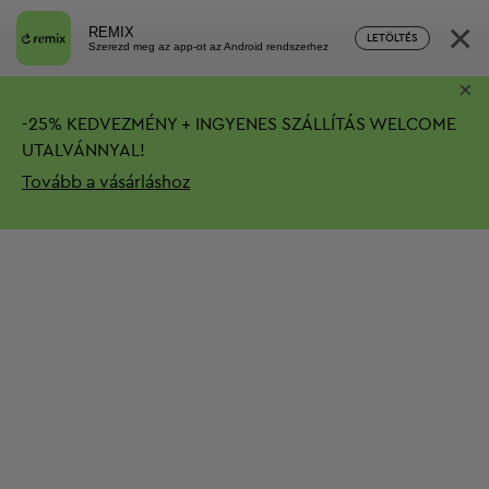
×
REMIX
LETÖLTÉS
Szerezd meg az app-ot az Android rendszerhez
×
-
25%
KEDVEZMÉNY + INGYENES SZÁLLÍTÁS
WELCOME
UTALVÁNNYAL!
Tovább a vásárláshoz