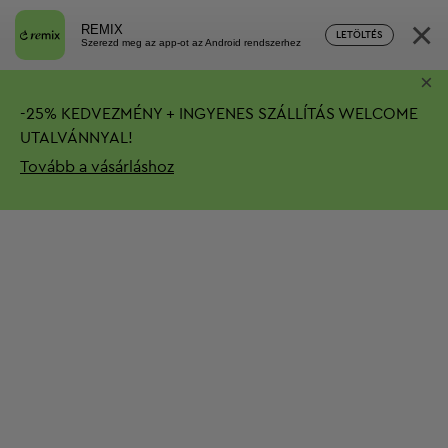
×
REMIX
LETÖLTÉS
Szerezd meg az app-ot az Android rendszerhez
×
-
25%
KEDVEZMÉNY + INGYENES SZÁLLÍTÁS
WELCOME
UTALVÁNNYAL!
Tovább a vásárláshoz