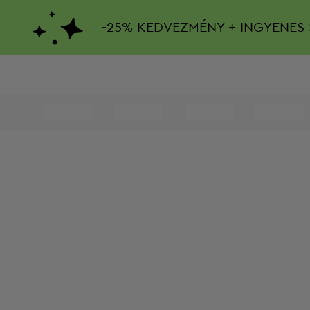
-
25%
KEDVEZMÉNY + INGYENES 