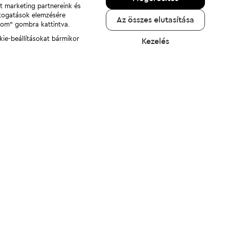
nt marketing partnereink és
átogatások elemzésére
Az összes elutasítása
adom" gombra kattintva.
kie-beállításokat bármikor
Kezelés