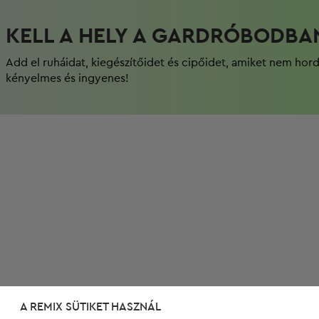
KELL A HELY A GARDRÓBODBA
Add el ruháidat, kiegészítőidet és cipőidet, amiket nem hor
kényelmes és ingyenes!
A REMIX SÜTIKET HASZNÁL