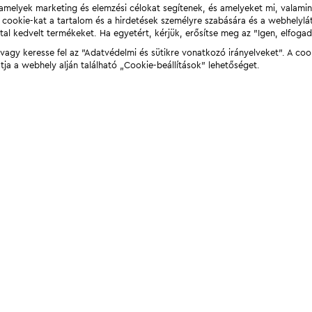
t, amelyek marketing és elemzési célokat segítenek, és amelyeket mi, valami
a cookie-kat a tartalom és a hirdetések személyre szabására és a webhelyl
tal kedvelt termékeket. Ha egyetért, kérjük, erősítse meg az "Igen, elfog
agy keresse fel az "Adatvédelmi és sütikre vonatkozó irányelveket". A coo
tja a webhely alján található „Cookie-beállítások” lehetőséget.