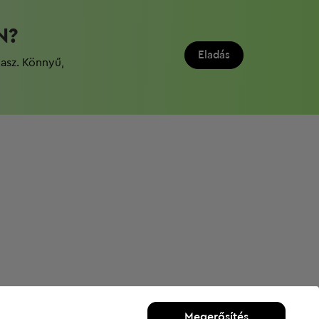
N?
Eladás
dasz. Könnyű,
Megerősítés