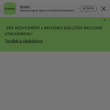
×
REMIX
LETÖLTÉS
Szerezd meg az app-ot az Android rendszerhez
×
-
25%
KEDVEZMÉNY + INGYENES SZÁLLÍTÁS
WELCOME
UTALVÁNNYAL!
Tovább a vásárláshoz