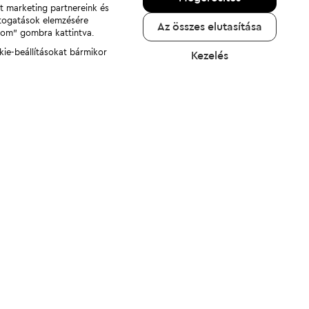
nt marketing partnereink és
átogatások elemzésére
Az összes elutasítása
adom" gombra kattintva.
kie-beállításokat bármikor
Kezelés