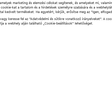
t, amelyek marketing és elemzési célokat segítenek, és amelyeket mi, valami
a cookie-kat a tartalom és a hirdetések személyre szabására és a webhelyl
tal kedvelt termékeket. Ha egyetért, kérjük, erősítse meg az "Igen, elfog
agy keresse fel az "Adatvédelmi és sütikre vonatkozó irányelveket". A coo
tja a webhely alján található „Cookie-beállítások” lehetőséget.