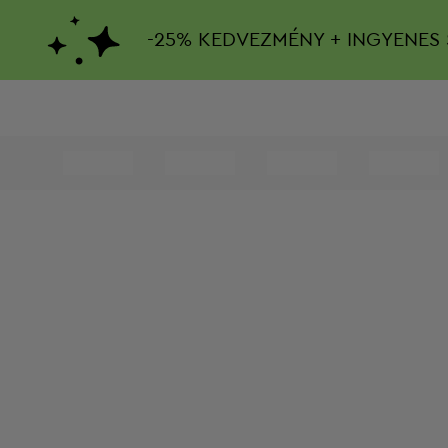
-
25%
KEDVEZMÉNY + INGYENES 