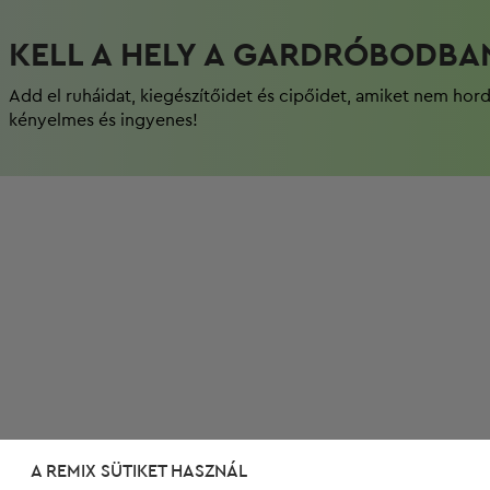
KELL A HELY A GARDRÓBODBA
Add el ruháidat, kiegészítőidet és cipőidet, amiket nem hor
kényelmes és ingyenes!
A REMIX SÜTIKET HASZNÁL