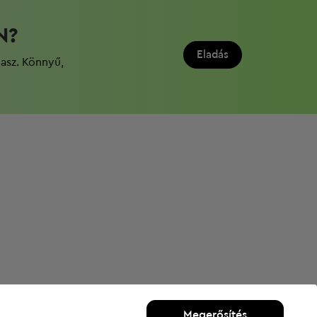
N?
Eladás
dasz. Könnyű,
Megerősítés