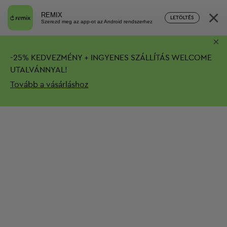
×
REMIX
LETÖLTÉS
Szerezd meg az app-ot az Android rendszerhez
×
-
25%
KEDVEZMÉNY + INGYENES SZÁLLÍTÁS
WELCOME
UTALVÁNNYAL!
Tovább a vásárláshoz