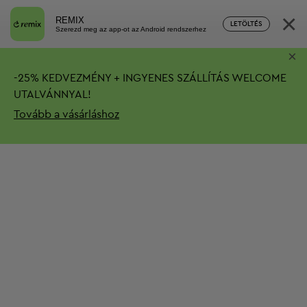
×
REMIX
LETÖLTÉS
Szerezd meg az app-ot az Android rendszerhez
×
-
25%
KEDVEZMÉNY + INGYENES SZÁLLÍTÁS
WELCOME
UTALVÁNNYAL!
Tovább a vásárláshoz