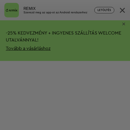
×
REMIX
LETÖLTÉS
Szerezd meg az app-ot az Android rendszerhez
×
-
25%
KEDVEZMÉNY + INGYENES SZÁLLÍTÁS
WELCOME
UTALVÁNNYAL!
Tovább a vásárláshoz