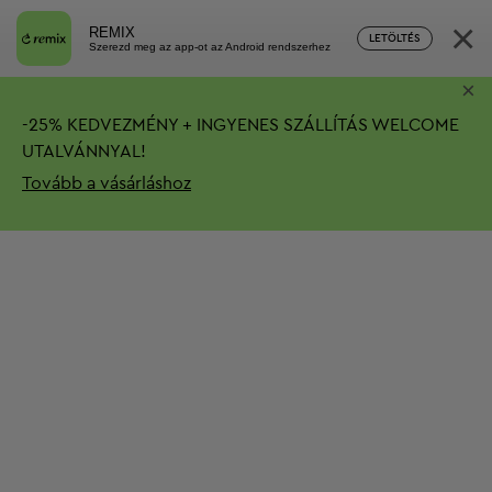
×
REMIX
LETÖLTÉS
Szerezd meg az app-ot az Android rendszerhez
×
-
25%
KEDVEZMÉNY + INGYENES SZÁLLÍTÁS
WELCOME
UTALVÁNNYAL!
Tovább a vásárláshoz