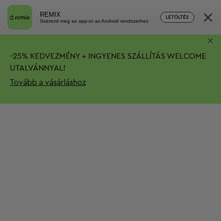
×
REMIX
LETÖLTÉS
Szerezd meg az app-ot az Android rendszerhez
×
-
25%
KEDVEZMÉNY + INGYENES SZÁLLÍTÁS
WELCOME
UTALVÁNNYAL!
Tovább a vásárláshoz