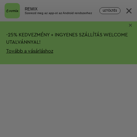
×
REMIX
LETÖLTÉS
Szerezd meg az app-ot az Android rendszerhez
×
-
25%
KEDVEZMÉNY + INGYENES SZÁLLÍTÁS
WELCOME
UTALVÁNNYAL!
Tovább a vásárláshoz