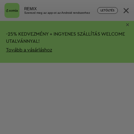
×
REMIX
LETÖLTÉS
Szerezd meg az app-ot az Android rendszerhez
×
-
25%
KEDVEZMÉNY + INGYENES SZÁLLÍTÁS
WELCOME
UTALVÁNNYAL!
Tovább a vásárláshoz