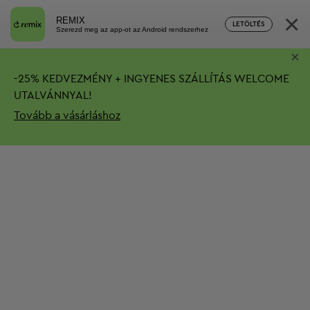
×
REMIX
LETÖLTÉS
Szerezd meg az app-ot az Android rendszerhez
×
-
25%
KEDVEZMÉNY + INGYENES SZÁLLÍTÁS
WELCOME
UTALVÁNNYAL!
Tovább a vásárláshoz