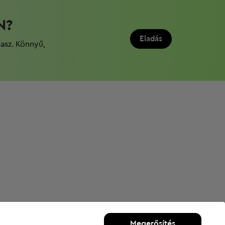
N?
Eladás
dasz. Könnyű,
Megerősítés