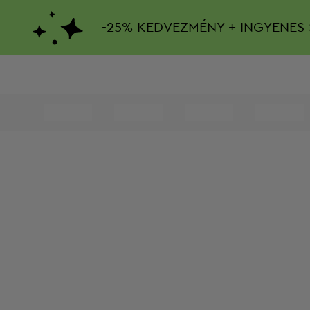
-
25%
KEDVEZMÉNY + INGYENES 