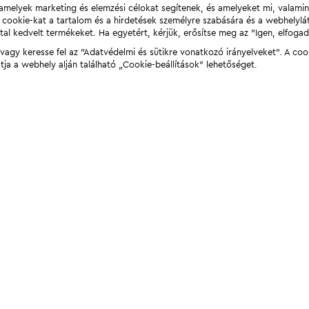
t, amelyek marketing és elemzési célokat segítenek, és amelyeket mi, valami
a cookie-kat a tartalom és a hirdetések személyre szabására és a webhelyl
tal kedvelt termékeket. Ha egyetért, kérjük, erősítse meg az "Igen, elfog
agy keresse fel az "Adatvédelmi és sütikre vonatkozó irányelveket". A coo
tja a webhely alján található „Cookie-beállítások” lehetőséget.