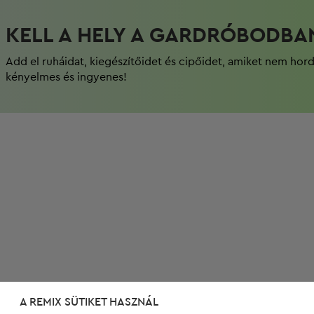
KELL A HELY A GARDRÓBODBA
Add el ruháidat, kiegészítőidet és cipőidet, amiket nem hor
kényelmes és ingyenes!
A REMIX SÜTIKET HASZNÁL