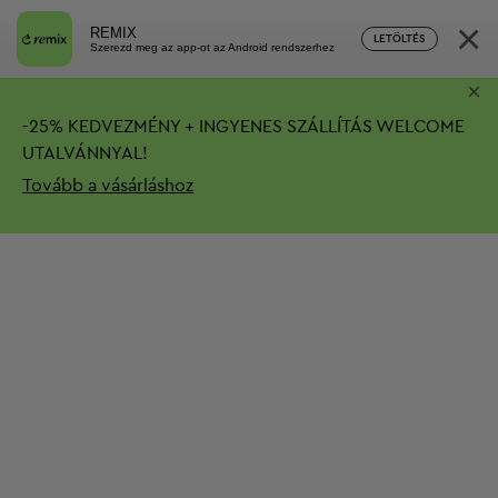
×
REMIX
LETÖLTÉS
Szerezd meg az app-ot az Android rendszerhez
×
-
25%
KEDVEZMÉNY + INGYENES SZÁLLÍTÁS
WELCOME
UTALVÁNNYAL!
Tovább a vásárláshoz