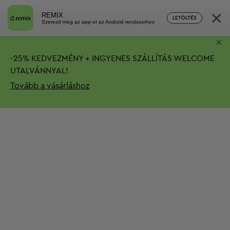
×
REMIX
LETÖLTÉS
Szerezd meg az app-ot az Android rendszerhez
×
-
25%
KEDVEZMÉNY + INGYENES SZÁLLÍTÁS
WELCOME
UTALVÁNNYAL!
Tovább a vásárláshoz