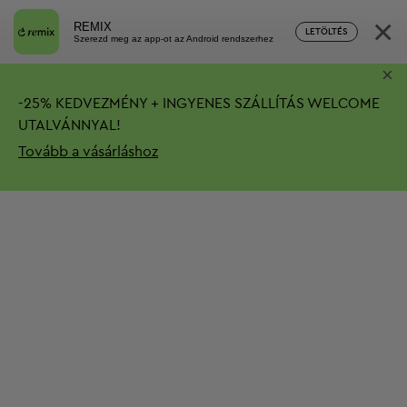
×
REMIX
LETÖLTÉS
Szerezd meg az app-ot az Android rendszerhez
×
-
25%
KEDVEZMÉNY + INGYENES SZÁLLÍTÁS
WELCOME
UTALVÁNNYAL!
Tovább a vásárláshoz