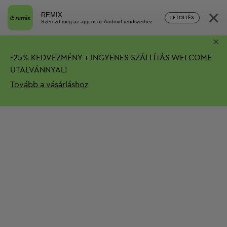
×
REMIX
LETÖLTÉS
Szerezd meg az app-ot az Android rendszerhez
×
-
25%
KEDVEZMÉNY + INGYENES SZÁLLÍTÁS
WELCOME
UTALVÁNNYAL!
Tovább a vásárláshoz