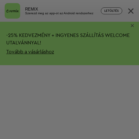
×
REMIX
LETÖLTÉS
Szerezd meg az app-ot az Android rendszerhez
×
-
25%
KEDVEZMÉNY + INGYENES SZÁLLÍTÁS
WELCOME
UTALVÁNNYAL!
Tovább a vásárláshoz