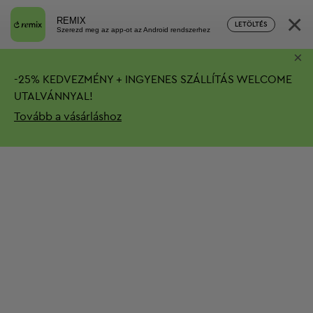
×
REMIX
LETÖLTÉS
Szerezd meg az app-ot az Android rendszerhez
×
-
25%
KEDVEZMÉNY + INGYENES SZÁLLÍTÁS
WELCOME
UTALVÁNNYAL!
Tovább a vásárláshoz