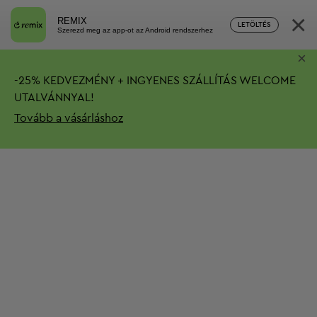
×
REMIX
LETÖLTÉS
Szerezd meg az app-ot az Android rendszerhez
×
-
25%
KEDVEZMÉNY + INGYENES SZÁLLÍTÁS
WELCOME
UTALVÁNNYAL!
Tovább a vásárláshoz