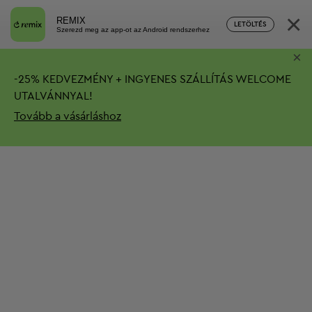
×
REMIX
LETÖLTÉS
Szerezd meg az app-ot az Android rendszerhez
×
-
25%
KEDVEZMÉNY + INGYENES SZÁLLÍTÁS
WELCOME
UTALVÁNNYAL!
Tovább a vásárláshoz