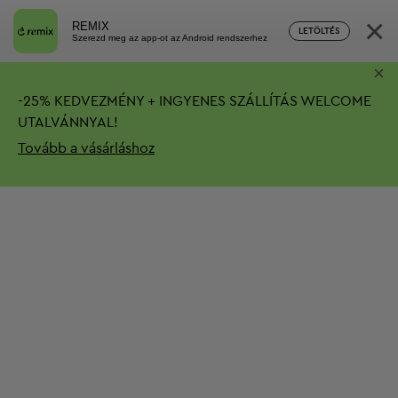
×
REMIX
LETÖLTÉS
Szerezd meg az app-ot az Android rendszerhez
×
-
25%
KEDVEZMÉNY + INGYENES SZÁLLÍTÁS
WELCOME
UTALVÁNNYAL!
Tovább a vásárláshoz