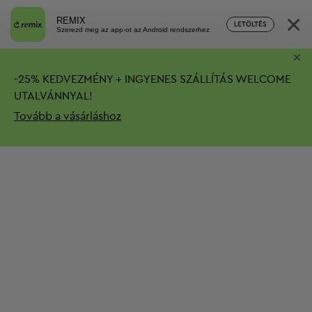
×
REMIX
LETÖLTÉS
Szerezd meg az app-ot az Android rendszerhez
×
-
25%
KEDVEZMÉNY + INGYENES SZÁLLÍTÁS
WELCOME
UTALVÁNNYAL!
Tovább a vásárláshoz