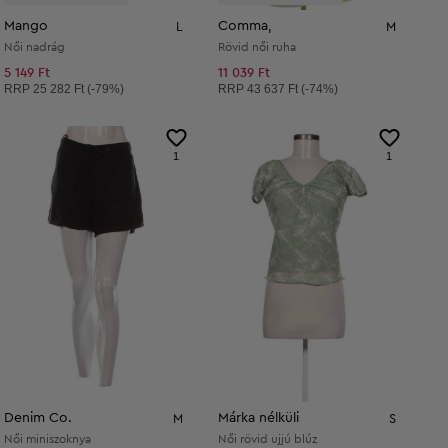
Mango
Comma,
L
M
Női nadrág
Rövid női ruha
5 149 Ft
11 039 Ft
Ajánlott ár:
Ajánlott ár:
RRP
25 282 Ft (-79%)
RRP
43 637 Ft (-74%)
1
1
Denim Co.
Márka nélküli
M
S
Női miniszoknya
Női rövid ujjú blúz