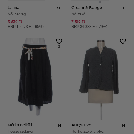
Janina
Cream & Rouge
XL
L
Női nadrág
Női zakó
3 639 Ft
7 519 Ft
Ajánlott ár:
Ajánlott ár:
RRP
10 673 Ft (-65%)
RRP
36 333 Ft (-79%)
3
Márka nélküli
Attr@ttivo
M
M
Hosszú szoknya
Női hosszú ujjú blúz