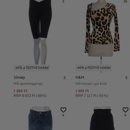
3
20
-60% a FESTIVE kóddal
-60% a FESTIVE kóddal
Sinsay
H&M
S
S
Női sportleggings
Női hosszú ujjú blúz
1 289 Ft
1 299 Ft
Ajánlott ár:
Ajánlott ár:
RRP
9 553 Ft (-86%)
RRP
7 117 Ft (-81%)
6
5