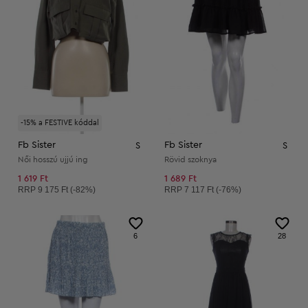
-15% a FESTIVE kóddal
Fb Sister
Fb Sister
S
S
Női hosszú ujjú ing
Rövid szoknya
1 619 Ft
1 689 Ft
Ajánlott ár:
Ajánlott ár:
RRP
9 175 Ft (-82%)
RRP
7 117 Ft (-76%)
6
28