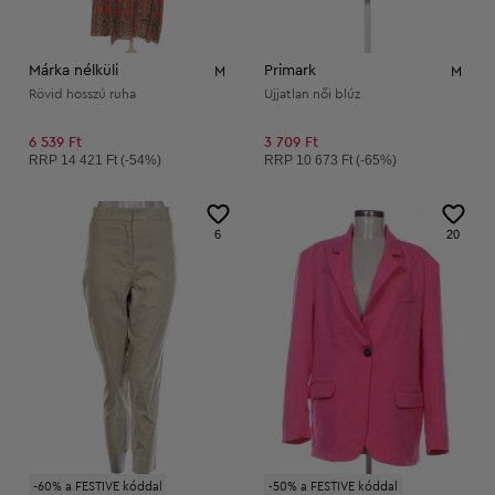
Márka nélküli
Primark
M
M
Rövid hosszú ruha
Ujjatlan női blúz
6 539 Ft
3 709 Ft
Ajánlott ár:
Ajánlott ár:
RRP
14 421 Ft (-54%)
RRP
10 673 Ft (-65%)
6
20
-60% a FESTIVE kóddal
-50% a FESTIVE kóddal