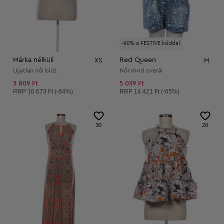
-60% a FESTIVE kóddal
Márka nélküli
Red Queen
XS
M
Ujjatlan női blúz
Női rövid overál
3 809 Ft
5 039 Ft
Ajánlott ár:
Ajánlott ár:
RRP
10 673 Ft (-64%)
RRP
14 421 Ft (-65%)
30
20