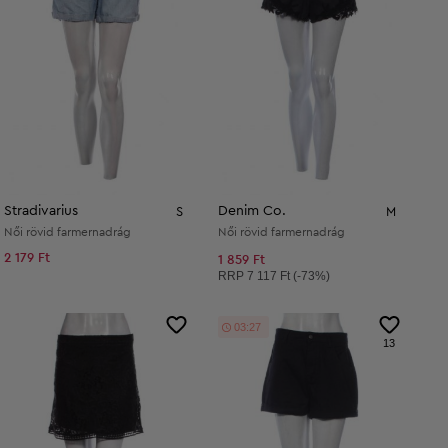
Stradivarius
Denim Co.
S
M
Női rövid farmernadrág
Női rövid farmernadrág
2 179 Ft
1 859 Ft
Ajánlott ár:
RRP
7 117 Ft (-73%)
03:26
13