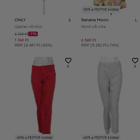
-50% a FESTIVE kóddal
ONLY
Banana Moon
S
L
Ujjatlan női blúz
Rövid női ruha
Kezdő ár:
6 139 Ft
-71%
Discount Price:
Csökkentett ár:
1 749 Ft
6 569 Ft
Ajánlott ár:
Ajánlott ár:
RRP
10 487 Ft (-83%)
RRP
25 282 Ft (-74%)
5
5
-60% a FESTIVE kóddal
-60% a FESTIVE kóddal