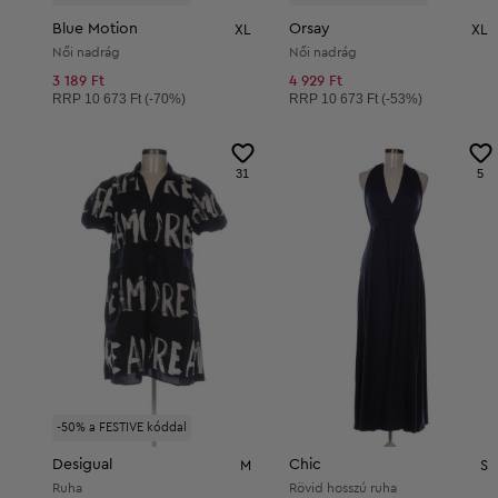
Blue Motion
Orsay
XL
XL
Női nadrág
Női nadrág
3 189 Ft
4 929 Ft
Ajánlott ár:
Ajánlott ár:
RRP
10 673 Ft (-70%)
RRP
10 673 Ft (-53%)
31
5
-50% a FESTIVE kóddal
Desigual
Chic
M
S
Ruha
Rövid hosszú ruha