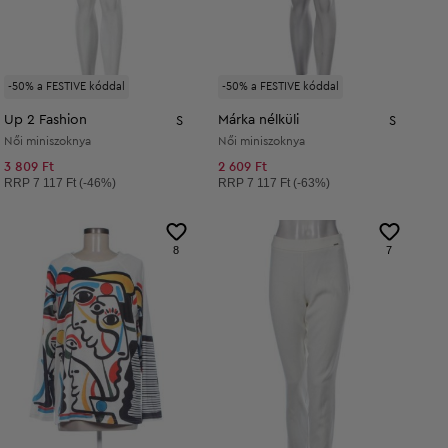
-50% a FESTIVE kóddal
-50% a FESTIVE kóddal
Up 2 Fashion
Márka nélküli
S
S
Női miniszoknya
Női miniszoknya
3 809 Ft
2 609 Ft
Ajánlott ár:
Ajánlott ár:
RRP
7 117 Ft (-46%)
RRP
7 117 Ft (-63%)
8
7