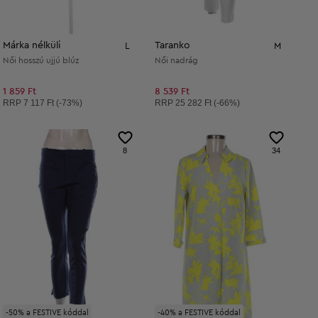
Márka nélküli
Taranko
L
M
Női hosszú ujjú blúz
Női nadrág
1 859 Ft
8 539 Ft
Ajánlott ár:
Ajánlott ár:
RRP
7 117 Ft (-73%)
RRP
25 282 Ft (-66%)
8
34
-50% a FESTIVE kóddal
-40% a FESTIVE kóddal