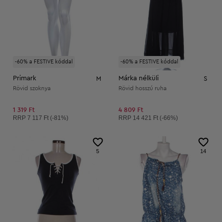
-60% a FESTIVE kóddal
-60% a FESTIVE kóddal
Primark
Márka nélküli
M
S
Rövid szoknya
Rövid hosszú ruha
1 319 Ft
4 809 Ft
Ajánlott ár:
Ajánlott ár:
RRP
7 117 Ft (-81%)
RRP
14 421 Ft (-66%)
5
14