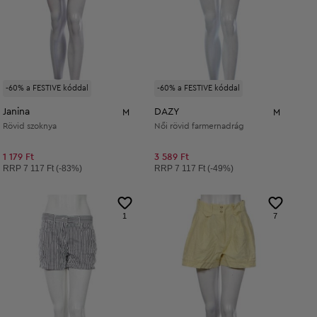
-60% a FESTIVE kóddal
-60% a FESTIVE kóddal
Janina
DAZY
M
M
Rövid szoknya
Női rövid farmernadrág
1 179 Ft
3 589 Ft
Ajánlott ár:
Ajánlott ár:
RRP
7 117 Ft (-83%)
RRP
7 117 Ft (-49%)
1
7