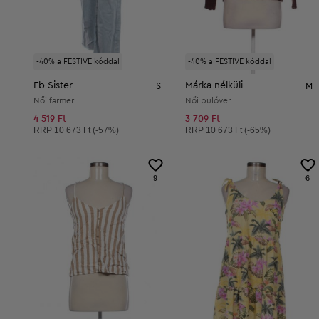
-40% a FESTIVE kóddal
-40% a FESTIVE kóddal
Fb Sister
Márka nélküli
S
M
Női farmer
Női pulóver
4 519 Ft
3 709 Ft
Ajánlott ár:
Ajánlott ár:
RRP
10 673 Ft (-57%)
RRP
10 673 Ft (-65%)
9
6