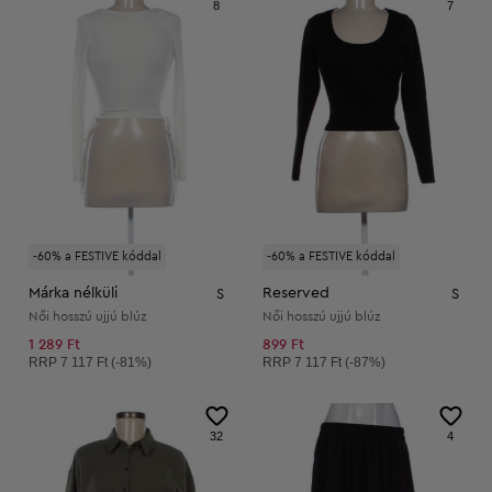
8
7
-60% a FESTIVE kóddal
-60% a FESTIVE kóddal
Márka nélküli
Reserved
S
S
Női hosszú ujjú blúz
Női hosszú ujjú blúz
1 289 Ft
899 Ft
Ajánlott ár:
Ajánlott ár:
RRP
7 117 Ft (-81%)
RRP
7 117 Ft (-87%)
32
4