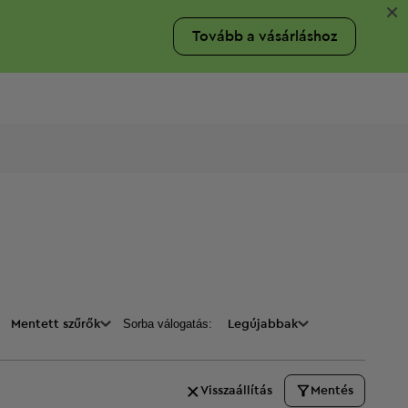
×
Tovább a vásárláshoz
Sorba válogatás:
Mentett szűrők
Legújabbak
Visszaállítás
Mentés