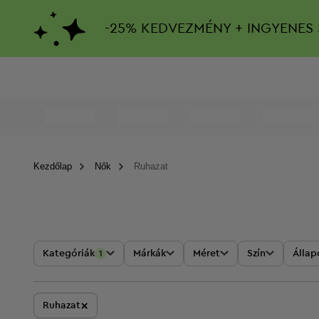
-
25%
KEDVEZMÉNY + INGYENES 
Kezdőlap
Nők
Ruhazat
Kategóriák
Márkák
Méret
Szín
Állap
1
×
Ruhazat