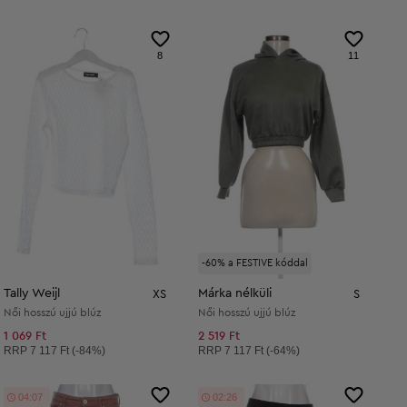
8
11
-60% a FESTIVE kóddal
Tally Weijl
Márka nélküli
XS
S
Női hosszú ujjú blúz
Női hosszú ujjú blúz
1 069 Ft
2 519 Ft
Ajánlott ár:
Ajánlott ár:
RRP
7 117 Ft (-84%)
RRP
7 117 Ft (-64%)
04:06
02:25