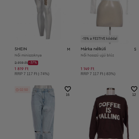
-15% a FESTIVE kóddal
SHEIN
Márka nélküli
M
S
Női miniszoknya
Női hosszú ujjú blúz
Kezdő ár:
2 919 Ft
-37%
Discount Price:
Csökkentett ár:
1 819 Ft
1 149 Ft
Ajánlott ár:
Ajánlott ár:
RRP
7 117 Ft (-74%)
RRP
7 117 Ft (-83%)
02:49
16
12