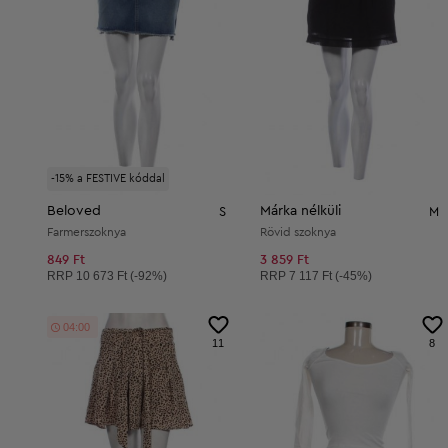
-15% a FESTIVE kóddal
Beloved
Márka nélküli
S
M
Farmerszoknya
Rövid szoknya
849 Ft
3 859 Ft
Ajánlott ár:
Ajánlott ár:
RRP
10 673 Ft (-92%)
RRP
7 117 Ft (-45%)
03:59
11
8