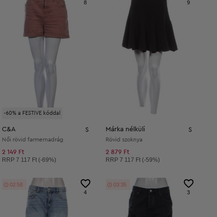
8
9
-60% a FESTIVE kóddal
C&A
Márka nélküli
S
S
Női rövid farmernadrág
Rövid szoknya
2 149 Ft
2 879 Ft
Ajánlott ár:
Ajánlott ár:
RRP
7 117 Ft (-69%)
RRP
7 117 Ft (-59%)
02:57
03:34
4
3