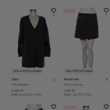
02:17
1
7
-20% a FESTIVE kóddal
-15% a FESTIVE kóddal
Zara
Reserved
L
S
Női kardigán
Rövid szoknya
3 209 Ft
1 619 Ft
Ajánlott ár:
Ajánlott ár:
RRP
14 421 Ft (-77%)
RRP
7 117 Ft (-77%)
01:49