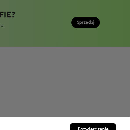
IE?​
Sprzedaj
wo,
Potwierdzenie