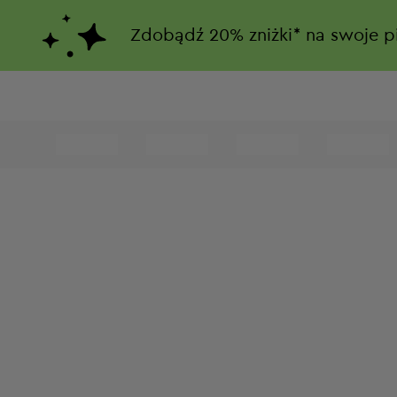
Zdobądź
20%
zniżki*
na swoje p