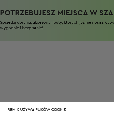
POTRZEBUJESZ MIEJSCA W SZAF
Sprzedaj ubrania, akcesoria i buty, których już nie nosisz. Łat
wygodnie i bezpłatnie!
REMIX UŻYWA PLIKÓW COOKIE