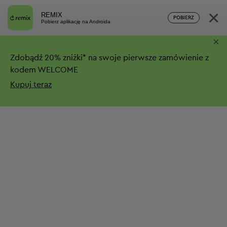
×
REMIX
POBIERZ
Pobierz aplikację na Androida
×
Zdobądź
20%
zniżki*
na swoje pierwsze zamówienie z
kodem WELCOME
Kupuj teraz