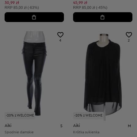
Obniżona cena:
30,99 zł
45,99 zł
Cena sugerowana:
Cena sugerowana:
RRP
85,00 zł (-63%)
RRP
85,00 zł (-45%)
4
2
-20% z WELCOME
-20% z WELCOME
Aiki
Aiki
S
M
Spodnie damskie
Krótka sukienka