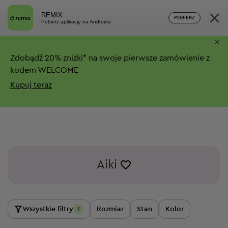
×
REMIX
POBIERZ
Pobierz aplikację na Androida
×
Zdobądź
20%
zniżki*
na swoje pierwsze zamówienie z
kodem WELCOME
Kupuj teraz
Aiki
Wszystkie filtry
Rozmiar
Stan
Kolor
1