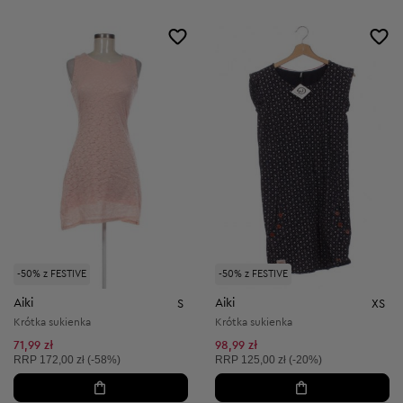
-50% z FESTIVE
-50% z FESTIVE
Aiki
Aiki
S
XS
Krótka sukienka
Krótka sukienka
71,99 zł
98,99 zł
Cena sugerowana:
Cena sugerowana:
RRP
172,00 zł (-58%)
RRP
125,00 zł (-20%)