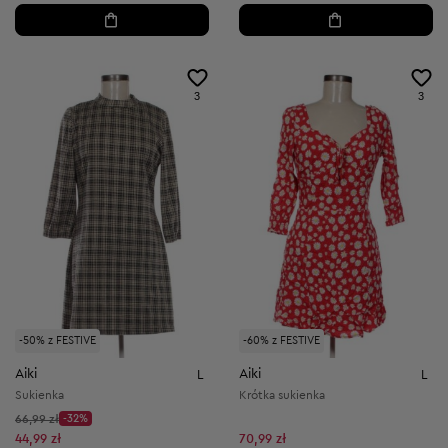
3
3
-50% z FESTIVE
-60% z FESTIVE
Aiki
Aiki
L
L
Sukienka
Krótka sukienka
Cena początkowa:
66,99 zł
-32%
Discount Price:
Obniżona cena:
44,99 zł
70,99 zł