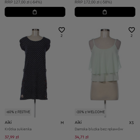
Cena sugerowana:
Cena sugerowana:
RRP
127,00 zł (-64%)
RRP
172,00 zł (-58%)
2
2
-60% z FESTIVE
-20% z WELCOME
Aiki
Aiki
M
XS
Krótka sukienka
Damska bluzka bez rękawów
37,99 zł
34,71 zł