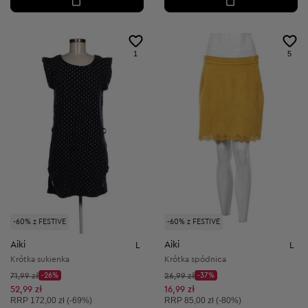
1
5
-60% z FESTIVE
-60% z FESTIVE
Aiki
Aiki
L
L
Krótka sukienka
Krótka spódnica
Cena początkowa:
Cena początkowa:
71,99 zł
-26%
26,99 zł
-37%
Discount Price:
Discount Price:
Obniżona cena:
Obniżona cena:
52,99 zł
16,99 zł
Cena sugerowana:
Cena sugerowana:
RRP
172,00 zł (-69%)
RRP
85,00 zł (-80%)