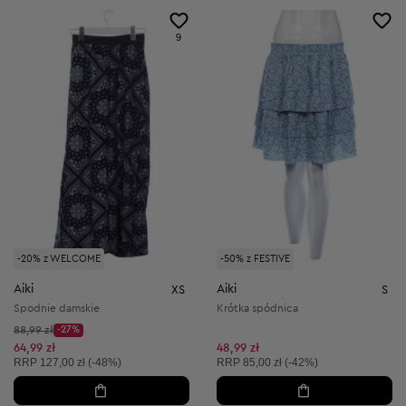
9
-20% z WELCOME
-50% z FESTIVE
Aiki
Aiki
XS
S
Spodnie damskie
Krótka spódnica
Cena początkowa:
88,99 zł
-27%
Discount Price:
Obniżona cena:
64,99 zł
48,99 zł
Cena sugerowana:
Cena sugerowana:
RRP
127,00 zł (-48%)
RRP
85,00 zł (-42%)