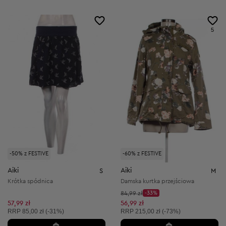
5
-50% z FESTIVE
-60% z FESTIVE
Aiki
Aiki
S
M
Krótka spódnica
Damska kurtka przejściowa
Cena początkowa:
84,99 zł
-33%
Discount Price:
Obniżona cena:
57,99 zł
56,99 zł
Cena sugerowana:
Cena sugerowana:
RRP
85,00 zł (-31%)
RRP
215,00 zł (-73%)