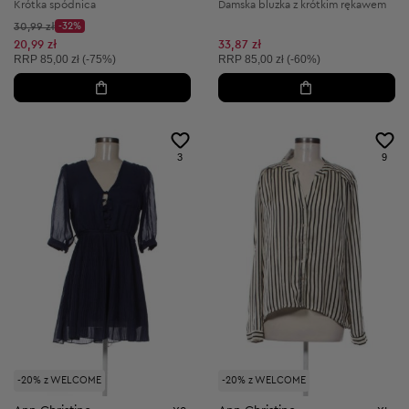
Krótka spódnica
Damska bluzka z krótkim rękawem
Cena początkowa:
30,99 zł
-32%
Discount Price:
Obniżona cena:
20,99 zł
33,87 zł
Cena sugerowana:
Cena sugerowana:
RRP
85,00 zł (-75%)
RRP
85,00 zł (-60%)
3
9
-20% z WELCOME
-20% z WELCOME