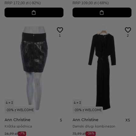
Cena sugerowana:
Cena sugerowana:
RRP
172,00 zł (-92%)
RRP
109,00 zł (-68%)
1
2
4 = 2
4 = 2
-20% z WELCOME
-20% z WELCOME
Ann Christine
Ann Christine
S
XS
Krótka spódnica
Damski długi kombinezon
Cena początkowa:
Cena początkowa:
26,99 zł
-7%
75,99 zł
-26%
Discount Price:
Discount Price: