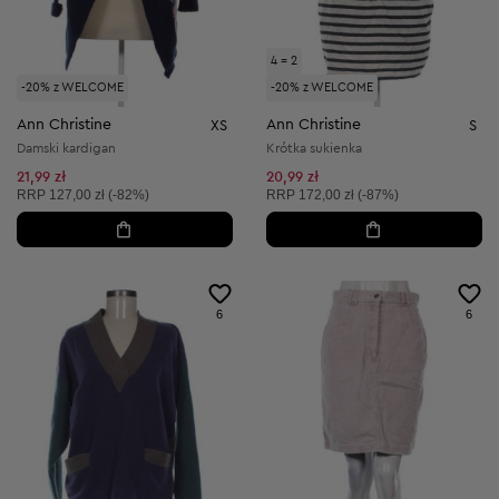
4 = 2
-20% z WELCOME
-20% z WELCOME
Ann Christine
Ann Christine
XS
S
Damski kardigan
Krótka sukienka
21,99 zł
20,99 zł
Cena sugerowana:
Cena sugerowana:
RRP
127,00 zł (-82%)
RRP
172,00 zł (-87%)
6
6