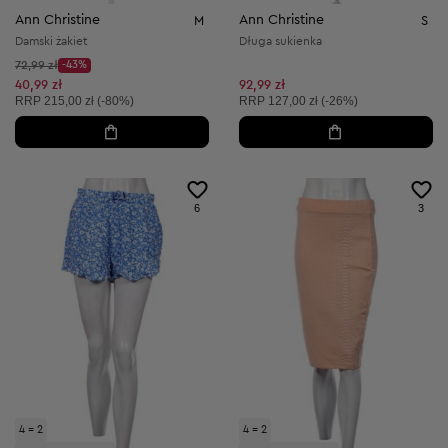
Ann Christine
Ann Christine
M
S
Damski żakiet
Długa sukienka
Cena początkowa:
72,99 zł
-43%
Discount Price:
Obniżona cena:
40,99 zł
92,99 zł
Cena sugerowana:
Cena sugerowana:
RRP
215,00 zł (-80%)
RRP
127,00 zł (-26%)
6
3
4 = 2
4 = 2