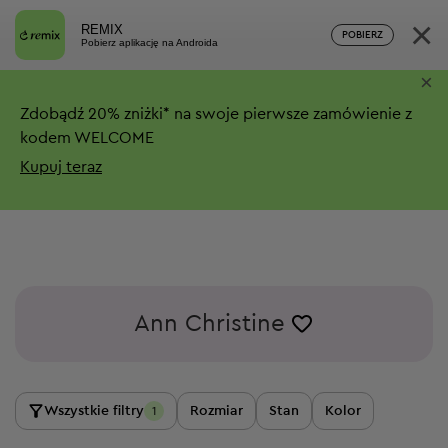
×
REMIX
POBIERZ
Pobierz aplikację na Androida
×
Zdobądź
20%
zniżki*
na swoje pierwsze zamówienie z
kodem WELCOME
Kupuj teraz
Ann Christine
Wszystkie filtry
Rozmiar
Stan
Kolor
1