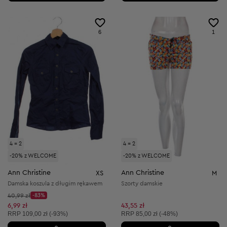
6
1
4 = 2
4 = 2
-20% z WELCOME
-20% z WELCOME
Ann Christine
Ann Christine
XS
M
Damska koszula z długim rękawem
Szorty damskie
Cena początkowa:
40,99 zł
-83%
Discount Price:
Obniżona cena:
6,99 zł
43,55 zł
Cena sugerowana:
Cena sugerowana:
RRP
109,00 zł (-93%)
RRP
85,00 zł (-48%)