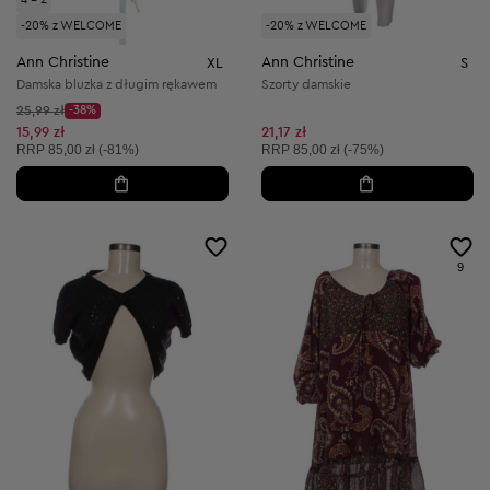
-20% z WELCOME
-20% z WELCOME
Ann Christine
Ann Christine
XL
S
Damska bluzka z długim rękawem
Szorty damskie
Cena początkowa:
25,99 zł
-38%
Discount Price:
Obniżona cena:
15,99 zł
21,17 zł
Cena sugerowana:
Cena sugerowana:
RRP
85,00 zł (-81%)
RRP
85,00 zł (-75%)
9