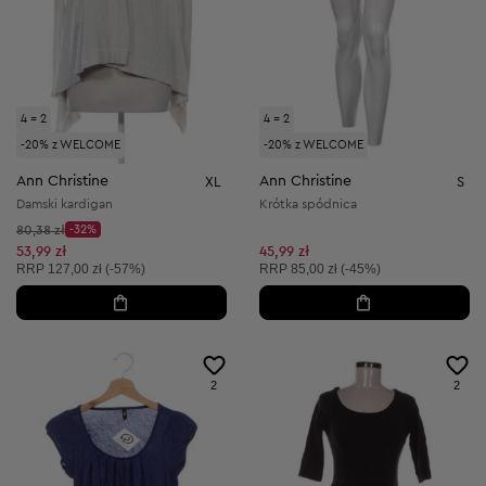
4 = 2
4 = 2
-20% z WELCOME
-20% z WELCOME
Ann Christine
Ann Christine
XL
S
Damski kardigan
Krótka spódnica
Cena początkowa:
80,38 zł
-32%
Discount Price:
Obniżona cena:
53,99 zł
45,99 zł
Cena sugerowana:
Cena sugerowana:
RRP
127,00 zł (-57%)
RRP
85,00 zł (-45%)
2
2