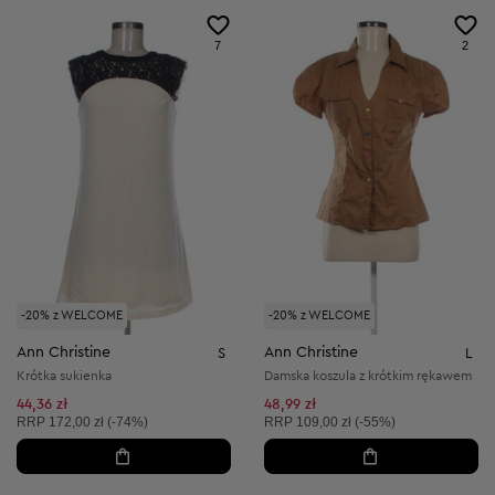
7
2
-20% z WELCOME
-20% z WELCOME
Ann Christine
Ann Christine
S
L
Krótka sukienka
Damska koszula z krótkim rękawem
44,36 zł
48,99 zł
Cena sugerowana:
Cena sugerowana:
RRP
172,00 zł (-74%)
RRP
109,00 zł (-55%)