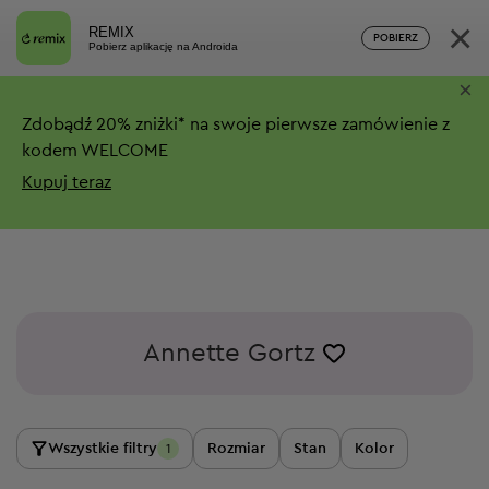
×
REMIX
POBIERZ
Pobierz aplikację na Androida
×
Zdobądź
20%
zniżki*
na swoje pierwsze zamówienie z
kodem WELCOME
Kupuj teraz
Annette Gortz
Wszystkie filtry
Rozmiar
Stan
Kolor
1