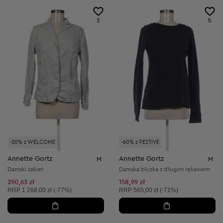
3
5
-20% z WELCOME
-60% z FESTIVE
Annette Gortz
Annette Gortz
M
M
Damski żakiet
Damska bluzka z długim rękawem
290,63 zł
158,99 zł
Cena sugerowana:
Cena sugerowana:
RRP
1 268,00 zł (-77%)
RRP
565,00 zł (-71%)