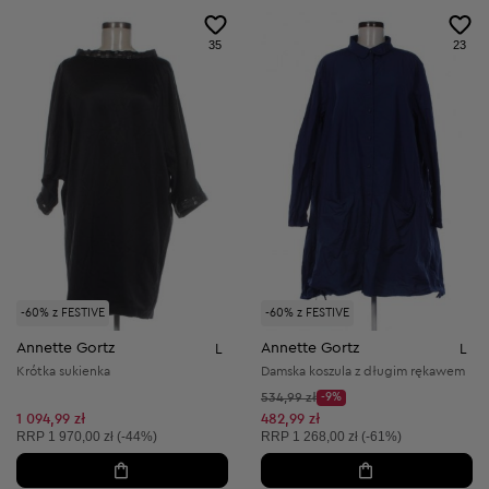
35
23
-60% z FESTIVE
-60% z FESTIVE
Annette Gortz
Annette Gortz
L
L
Krótka sukienka
Damska koszula z długim rękawem
Cena początkowa:
534,99 zł
-9%
Discount Price:
Obniżona cena:
1 094,99 zł
482,99 zł
Cena sugerowana:
Cena sugerowana:
RRP
1 970,00 zł (-44%)
RRP
1 268,00 zł (-61%)