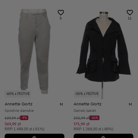
5
11
-60% z FESTIVE
-50% z FESTIVE
Annette Gortz
Annette Gortz
M
M
Spodnie damskie
Damski żakiet
Cena początkowa:
Cena początkowa:
629,99 zł
-9%
232,99 zł
-24%
Discount Price:
Discount Price:
Obniżona cena:
Obniżona cena:
569,99 zł
175,99 zł
Cena sugerowana:
Cena sugerowana:
RRP
1 488,00 zł (-61%)
RRP
1 268,00 zł (-86%)