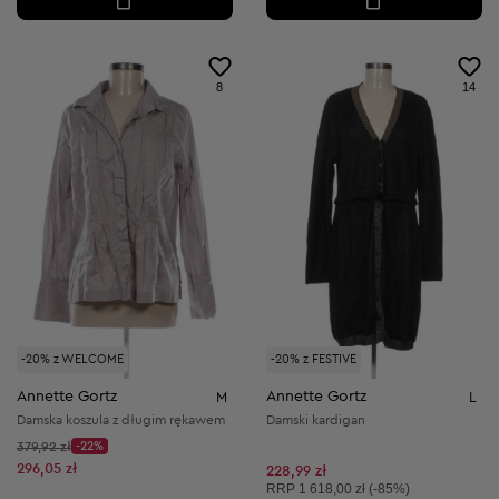
8
14
-20% z WELCOME
-20% z FESTIVE
Annette Gortz
Annette Gortz
M
L
Damska koszula z długim rękawem
Damski kardigan
Cena początkowa:
379,92 zł
-22%
Discount Price:
Obniżona cena:
296,05 zł
228,99 zł
Cena sugerowana:
RRP
1 618,00 zł (-85%)