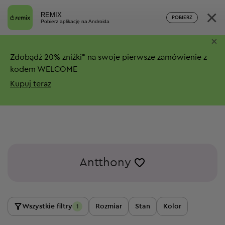
×
REMIX
POBIERZ
Pobierz aplikację na Androida
×
Zdobądź
20%
zniżki*
na swoje pierwsze zamówienie z
kodem WELCOME
Kupuj teraz
Antthony
Wszystkie filtry
Rozmiar
Stan
Kolor
1