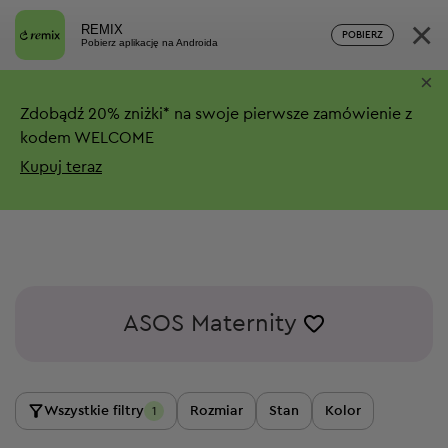
×
REMIX
POBIERZ
Pobierz aplikację na Androida
×
Zdobądź
20%
zniżki*
na swoje pierwsze zamówienie z
kodem WELCOME
Kupuj teraz
ASOS Maternity
Wszystkie filtry
Rozmiar
Stan
Kolor
1