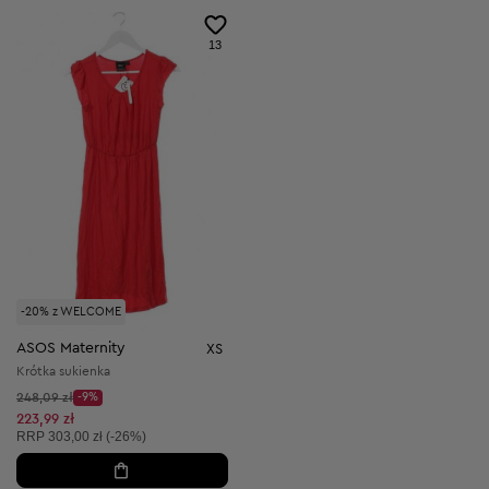
13
-20% z WELCOME
ASOS Maternity
XS
Krótka sukienka
Cena początkowa:
248,09 zł
-9%
Discount Price:
Obniżona cena:
223,99 zł
Cena sugerowana:
RRP
303,00 zł (-26%)