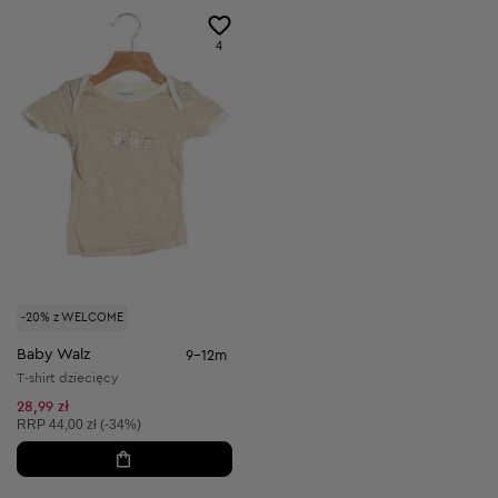
4
-20% z WELCOME
Baby Walz
9-12m
T-shirt dziecięcy
28,99 zł
Cena sugerowana:
RRP
44,00 zł (-34%)