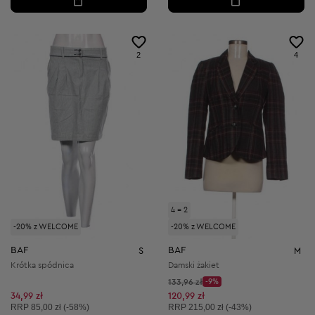
2
4
4 = 2
-20% z WELCOME
-20% z WELCOME
BAF
BAF
S
M
Krótka spódnica
Damski żakiet
Cena początkowa:
133,96 zł
-9%
Discount Price:
Obniżona cena:
34,99 zł
120,99 zł
Cena sugerowana:
Cena sugerowana:
RRP
85,00 zł (-58%)
RRP
215,00 zł (-43%)