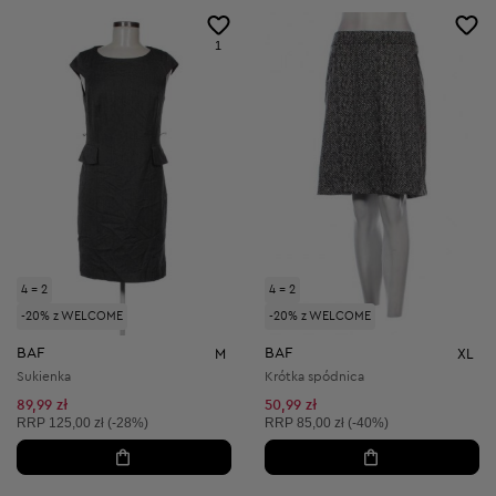
1
4 = 2
4 = 2
-20% z WELCOME
-20% z WELCOME
BAF
BAF
M
XL
Sukienka
Krótka spódnica
89,99 zł
50,99 zł
Cena sugerowana:
Cena sugerowana:
RRP
125,00 zł (-28%)
RRP
85,00 zł (-40%)