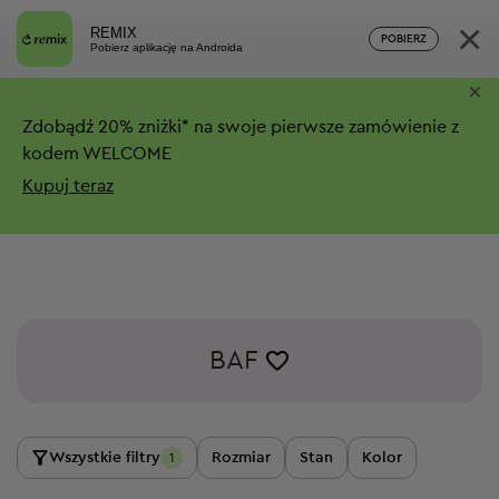
×
REMIX
POBIERZ
Pobierz aplikację na Androida
×
Zdobądź
20%
zniżki*
na swoje pierwsze zamówienie z
kodem WELCOME
Kupuj teraz
BAF
Wszystkie filtry
Rozmiar
Stan
Kolor
1