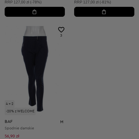
Cena sugerowana:
Cena sugerowana:
RRP
127,00 zł (-78%)
RRP
127,00 zł (-81%)
3
4 = 2
-20% z WELCOME
BAF
M
Spodnie damskie
56,90 zł