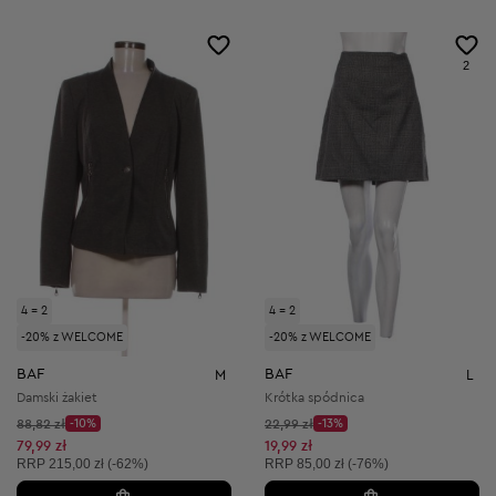
2
4 = 2
4 = 2
-20% z WELCOME
-20% z WELCOME
BAF
BAF
M
L
Damski żakiet
Krótka spódnica
Cena początkowa:
Cena początkowa:
88,82 zł
-10%
22,99 zł
-13%
Discount Price:
Discount Price:
Obniżona cena:
Obniżona cena:
79,99 zł
19,99 zł
Cena sugerowana:
Cena sugerowana:
RRP
215,00 zł (-62%)
RRP
85,00 zł (-76%)