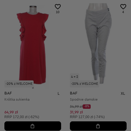
10
4
4 = 2
-20% z WELCOME
-20% z WELCOME
BAF
BAF
L
XL
Krótka sukienka
Spodnie damskie
Cena początkowa:
34,99 zł
-8%
Discount Price:
Obniżona cena:
64,99 zł
31,99 zł
Cena sugerowana:
Cena sugerowana:
RRP
172,00 zł (-62%)
RRP
127,00 zł (-74%)