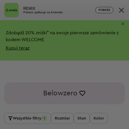
×
REMIX
POBIERZ
Pobierz aplikację na Androida
×
Zdobądź
20%
zniżki*
na swoje pierwsze zamówienie z
kodem WELCOME
Kupuj teraz
Belowzero
Wszystkie filtry
Rozmiar
Stan
Kolor
1