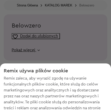
Strona Główna
KATALOG MAREK
Belowzero
Belowzero
Dodaj do ulubionych
Pokaż więcej
Remix używa plików cookie
Remix zaleca, aby wyrazić zgodę na używanie
funkcjonalnych plików cookie, które służą do celów
marketingowych oraz analitycznych i są dostarczane
przez nas oraz naszych partnerów marketingowych i
analityków. Te pliki cookie służą do personalizowania
treści i reklam oraz analizowania odwiedzin na stronie
POTRZEBUJESZ MIEJSCA W