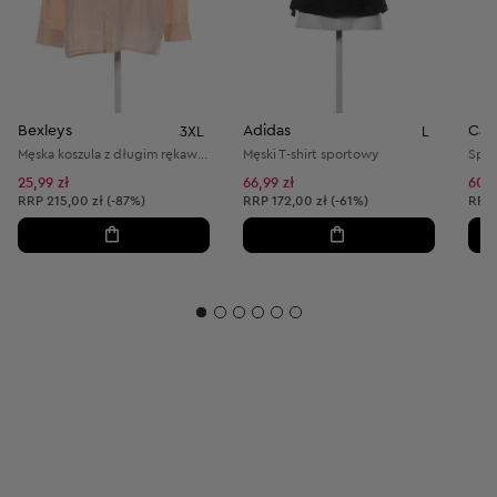
Bexleys
Adidas
Cal
3XL
L
Męska koszula z długim rękawem
Męski T-shirt sportowy
Spod
25,99 zł
66,99 zł
60,9
Cena sugerowana:
Cena sugerowana:
Cena
RRP
215,00 zł (-87%)
RRP
172,00 zł (-61%)
RRP