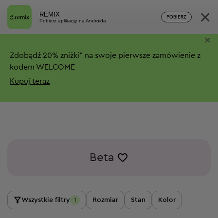
×
REMIX
POBIERZ
Pobierz aplikację na Androida
×
Zdobądź
20%
zniżki*
na swoje pierwsze zamówienie z
kodem WELCOME
Kupuj teraz
Beta
Wszystkie filtry
Rozmiar
Stan
Kolor
1