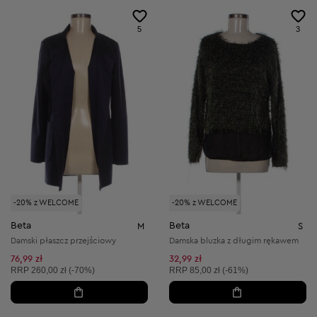
5
3
-20% z WELCOME
-20% z WELCOME
Beta
Beta
M
S
Damski płaszcz przejściowy
Damska bluzka z długim rękawem
76,99 zł
32,99 zł
Cena sugerowana:
Cena sugerowana:
RRP
260,00 zł (-70%)
RRP
85,00 zł (-61%)