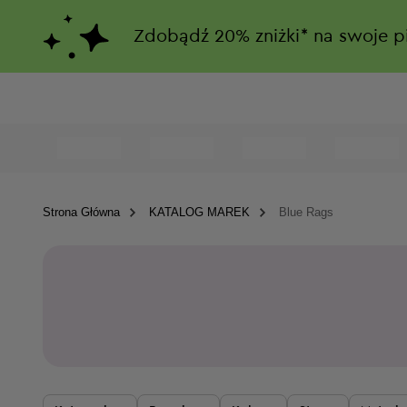
Zdobądź
20%
zniżki*
na swoje p
Strona Główna
KATALOG MAREK
Blue Rags