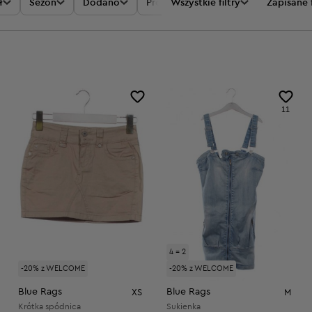
ł
Sezon
Dodano
Promocje
Wszystkie filtry
Cena
Zapisane f
11
4 = 2
-20% z WELCOME
-20% z WELCOME
Blue Rags
Blue Rags
XS
M
Krótka spódnica
Sukienka