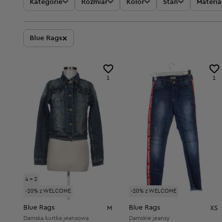
Kategorie
Rozmiar
Kolor
Stan
Materia
×
Blue Rags
1
1
4 = 2
-20% z WELCOME
-20% z WELCOME
Blue Rags
Blue Rags
M
XS
Damska kurtka jeansowa
Damskie jeansy