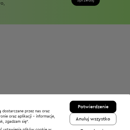
Sprzedaj
wo,
Potwierdzenie
ą dostarczane przez nas oraz
nie oraz aplikacji - informacje,
Anuluj wszystko
ak, zgadzam się”.
nić ustawienia plików cookie w