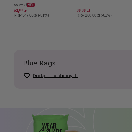
Cena początkowa:
68,99 zł
-8%
Discount Price:
Obniżona cena:
62,99 zł
99,99 zł
Cena sugerowana:
Cena sugerowana:
RRP
347,00 zł (-81%)
RRP
260,00 zł (-61%)
Blue Rags
Dodaj do ulubionych