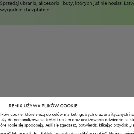
Sprzedaj ubrania, akcesoria i buty, których już nie nosisz. Łat
wygodnie i bezpłatnie!
REMIX UŻYWA PLIKÓW COOKIE
lików cookie, które służą do celów marketingowych oraz analitycznych i s
żą do personalizowania treści i reklam oraz analizowania odwiedzin na stro
 Tobie się spodobają. Jeśli się zgadzasz, potwierdź, klikając przycisk „T
rmacji” lub przejdź do „Polityki prywatności i plików cookie”. Możesz zmie