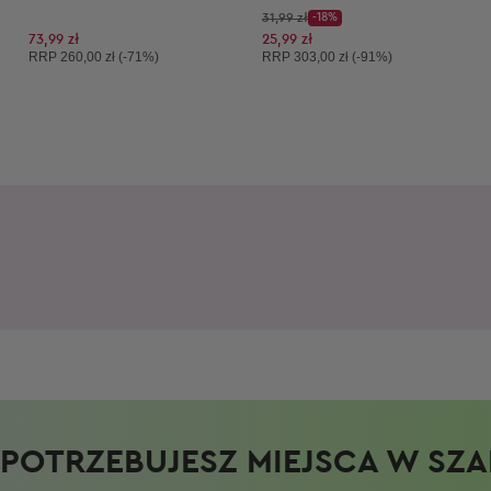
Cena początkowa:
31,99 zł
-18%
Discount Price:
Obniżona cena:
73,99 zł
25,99 zł
Cena sugerowana:
Cena sugerowana:
RRP
260,00 zł (-71%)
RRP
303,00 zł (-91%)
POTRZEBUJESZ MIEJSCA W SZAF