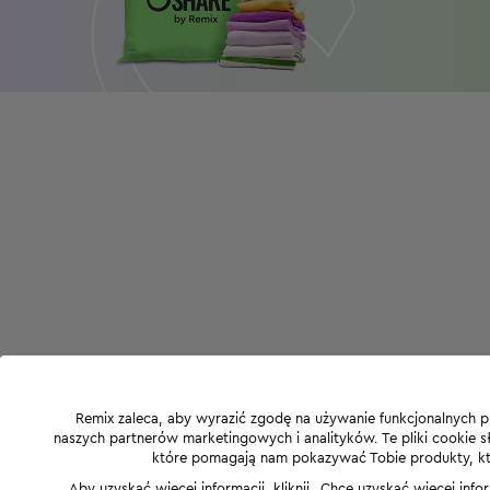
Remix zaleca, aby wyrazić zgodę na używanie funkcjonalnych p
naszych partnerów marketingowych i analityków. Te pliki cookie słu
które pomagają nam pokazywać Tobie produkty, które
Aby uzyskać więcej informacji, kliknij „Chcę uzyskać więcej info