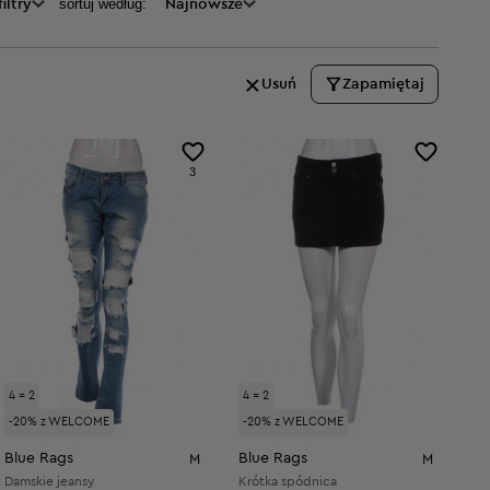
sortuj według:
iltry
Najnowsze
Usuń
Zapamiętaj
3
4 = 2
4 = 2
-20% z WELCOME
-20% z WELCOME
Blue Rags
Blue Rags
M
M
Damskie jeansy
Krótka spódnica