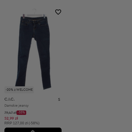
-20% z WELCOME
C.I.C.
S
Damskie jeansy
Cena początkowa:
79,47 zł
-33%
Discount Price:
Obniżona cena:
52,99 zł
Cena sugerowana:
RRP
127,00 zł (-58%)