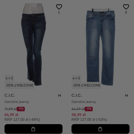
1
3
4 = 2
4 = 2
-20% z WELCOME
-20% z WELCOME
C.I.C.
C.I.C.
M
M
Damskie jeansy
Damskie jeansy
Cena początkowa:
Cena początkowa:
71,99 zł
-9%
64,99 zł
-9%
Discount Price:
Discount Price:
Obniżona cena:
Obniżona cena:
64,99 zł
58,99 zł
Cena sugerowana:
Cena sugerowana:
RRP
127,00 zł (-48%)
RRP
127,00 zł (-53%)