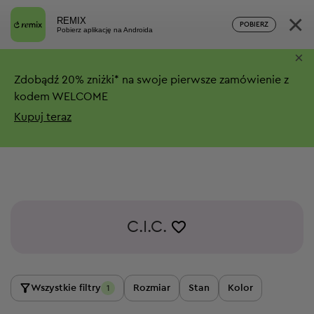
×
REMIX
POBIERZ
Pobierz aplikację na Androida
×
Zdobądź
20%
zniżki*
na swoje pierwsze zamówienie z
kodem WELCOME
Kupuj teraz
C.I.C.
Wszystkie filtry
Rozmiar
Stan
Kolor
1