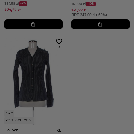
Cena początkowa:
337,58 zł
-9%
Cena początkowa:
151,00 zł
-10%
Discount Price:
Discount Price:
Obniżona cena:
304,99 zł
Obniżona cena:
135,99 zł
Cena sugerowana:
RRP
347,00 zł (-60%)
3
4 = 2
-20% z WELCOME
Caliban
XL