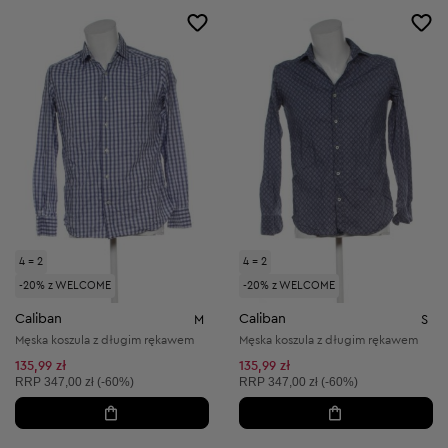
4 = 2
4 = 2
-20% z WELCOME
-20% z WELCOME
Caliban
Caliban
M
S
Męska koszula z długim rękawem
Męska koszula z długim rękawem
135,99 zł
135,99 zł
Cena sugerowana:
Cena sugerowana:
RRP
347,00 zł (-60%)
RRP
347,00 zł (-60%)