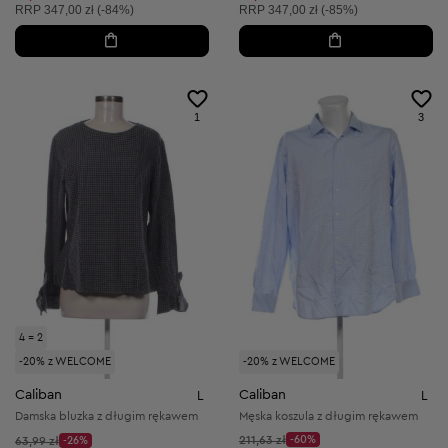
Cena sugerowana:
Cena sugerowana:
RRP
347,00 zł (-84%)
RRP
347,00 zł (-85%)
1
3
4 = 2
-20% z WELCOME
-20% z WELCOME
Caliban
Caliban
L
L
Damska bluzka z długim rękawem
Męska koszula z długim rękawem
Cena początkowa:
Cena początkowa:
211,63 zł
-60%
63,99 zł
-26%
Discount Price:
Discount Price: