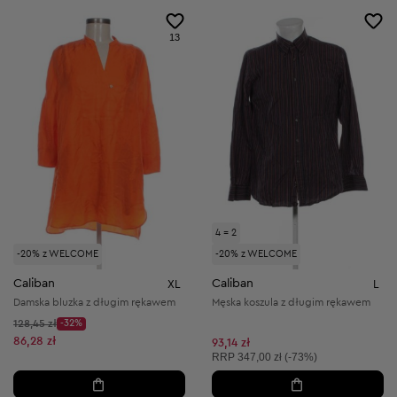
13
4 = 2
-20% z WELCOME
-20% z WELCOME
Caliban
Caliban
XL
L
Damska bluzka z długim rękawem
Męska koszula z długim rękawem
Cena początkowa:
128,45 zł
-32%
Discount Price:
Obniżona cena:
86,28 zł
93,14 zł
Cena sugerowana:
RRP
347,00 zł (-73%)