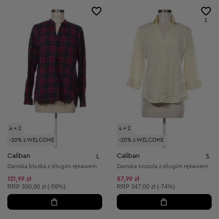
1
4 = 2
4 = 2
-20% z WELCOME
-20% z WELCOME
Caliban
Caliban
L
S
Damska bluzka z długim rękawem
Damska koszula z długim rękawem
121,99 zł
87,99 zł
Cena sugerowana:
Cena sugerowana:
RRP
300,00 zł (-59%)
RRP
347,00 zł (-74%)