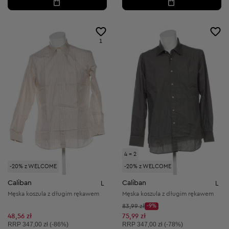
1
4 = 2
-20% z WELCOME
-20% z WELCOME
Caliban
Caliban
L
L
Męska koszula z długim rękawem
Męska koszula z długim rękawem
Cena początkowa:
83,99 zł
-9%
Discount Price:
Obniżona cena:
48,56 zł
75,99 zł
Cena sugerowana:
Cena sugerowana:
RRP
347,00 zł (-86%)
RRP
347,00 zł (-78%)