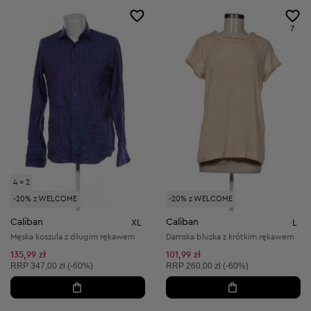
7
4 = 2
-20% z WELCOME
-20% z WELCOME
Caliban
Caliban
XL
L
Męska koszula z długim rękawem
Damska bluzka z krótkim rękawem
135,99 zł
101,99 zł
Cena sugerowana:
Cena sugerowana:
RRP
347,00 zł (-60%)
RRP
260,00 zł (-60%)