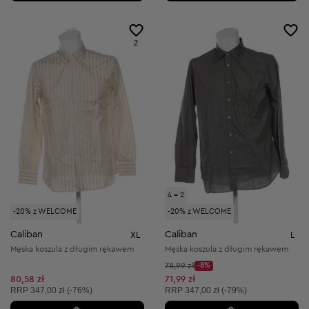
2
4 = 2
-20% z WELCOME
-20% z WELCOME
Caliban
Caliban
XL
L
Męska koszula z długim rękawem
Męska koszula z długim rękawem
Cena początkowa:
78,99 zł
-8%
Discount Price:
Obniżona cena:
80,58 zł
71,99 zł
Cena sugerowana:
Cena sugerowana:
RRP
347,00 zł (-76%)
RRP
347,00 zł (-79%)