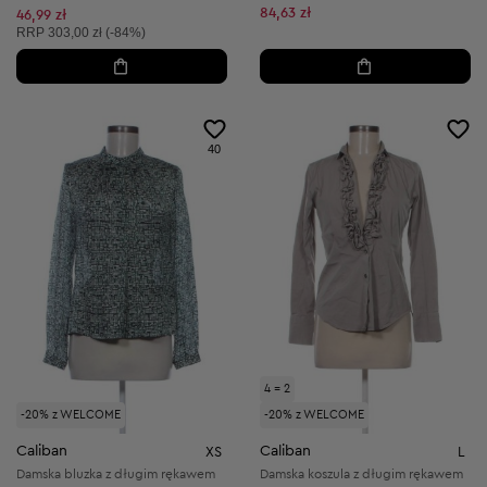
Obniżona cena:
84,63 zł
Obniżona cena:
46,99 zł
Cena sugerowana:
RRP
303,00 zł (-84%)
40
4 = 2
-20% z WELCOME
-20% z WELCOME
Caliban
Caliban
XS
L
Damska bluzka z długim rękawem
Damska koszula z długim rękawem