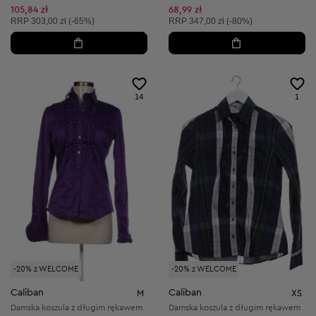
105,84 zł
68,99 zł
Cena sugerowana:
Cena sugerowana:
RRP
303,00 zł (-65%)
RRP
347,00 zł (-80%)
14
1
-20% z WELCOME
-20% z WELCOME
Caliban
Caliban
M
XS
Damska koszula z długim rękawem
Damska koszula z długim rękawem