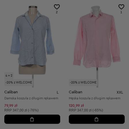
2
1
4 = 2
-20% z WELCOME
-20% z WELCOME
Caliban
Caliban
L
XXL
Damska koszula z długim rękawem
Męska koszula z długim rękawem
79,99 zł
120,99 zł
Cena sugerowana:
Cena sugerowana:
RRP
347,00 zł (-76%)
RRP
347,00 zł (-65%)