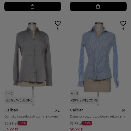
5
4
4 = 2
4 = 2
-20% z WELCOME
-20% z WELCOME
Caliban
Caliban
XL
M
Damska koszula z długim rękawem
Damska koszula z długim rękawem
Cena początkowa:
Cena początkowa:
80,99 zł
-33%
76,99 zł
-33%
Discount Price:
Discount Price:
Obniżona cena:
Obniżona cena:
53,99 zł
50,99 zł