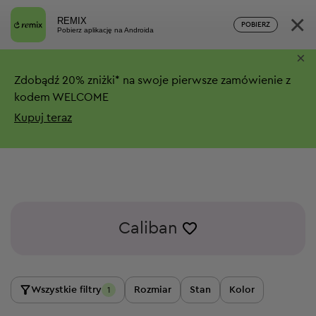
×
REMIX
POBIERZ
Pobierz aplikację na Androida
×
Zdobądź
20%
zniżki*
na swoje pierwsze zamówienie z
kodem WELCOME
Kupuj teraz
Caliban
Wszystkie filtry
Rozmiar
Stan
Kolor
1