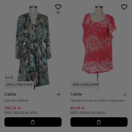
32
4 = 2
-20% z WELCOME
-20% z WELCOME
Calida
Calida
M
L
Damski szlafrok
Damska bluzka z krótkim rękawem
238,52 zł
85,99 zł
Cena sugerowana:
Cena sugerowana:
RRP
260,00 zł (-8%)
RRP
260,00 zł (-66%)