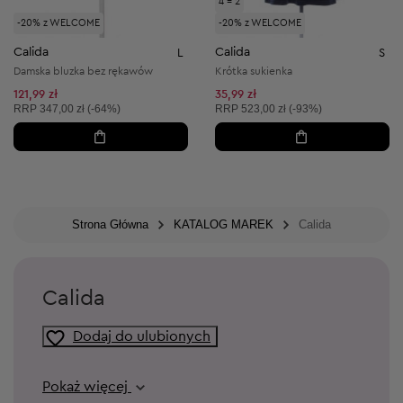
4 = 2
-20% z WELCOME
-20% z WELCOME
Calida
Calida
L
S
Damska bluzka bez rękawów
Krótka sukienka
121,99 zł
35,99 zł
Cena sugerowana:
Cena sugerowana:
RRP
347,00 zł (-64%)
RRP
523,00 zł (-93%)
Strona Główna
KATALOG MAREK
Calida
Calida
Dodaj do ulubionych
Pokaż więcej