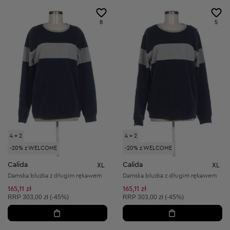
8
5
4 = 2
4 = 2
-20% z WELCOME
-20% z WELCOME
Calida
Calida
XL
XL
Damska bluzka z długim rękawem
Damska bluzka z długim rękawem
165,11 zł
165,11 zł
Cena sugerowana:
Cena sugerowana:
RRP
303,00 zł (-45%)
RRP
303,00 zł (-45%)