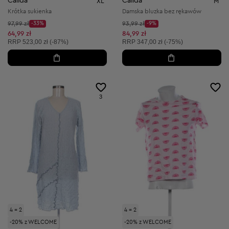
Calida
Calida
XL
M
Krótka sukienka
Damska bluzka bez rękawów
Cena początkowa:
Cena początkowa:
97,99 zł
-33%
93,99 zł
-9%
Discount Price:
Discount Price:
Obniżona cena:
Obniżona cena:
64,99 zł
84,99 zł
Cena sugerowana:
Cena sugerowana:
RRP
523,00 zł (-87%)
RRP
347,00 zł (-75%)
3
4 = 2
4 = 2
-20% z WELCOME
-20% z WELCOME