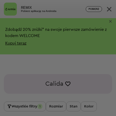
×
REMIX
POBIERZ
Pobierz aplikację na Androida
×
Zdobądź
20%
zniżki*
na swoje pierwsze zamówienie z
kodem WELCOME
Kupuj teraz
Calida
Wszystkie filtry
Rozmiar
Stan
Kolor
1