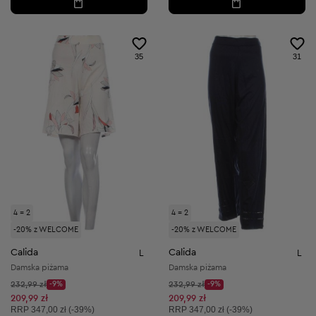
35
31
4 = 2
4 = 2
-20% z WELCOME
-20% z WELCOME
Calida
Calida
L
L
Damska piżama
Damska piżama
Cena początkowa:
Cena początkowa:
232,99 zł
-9%
232,99 zł
-9%
Discount Price:
Discount Price:
Obniżona cena:
Obniżona cena:
209,99 zł
209,99 zł
Cena sugerowana:
Cena sugerowana:
RRP
347,00 zł (-39%)
RRP
347,00 zł (-39%)