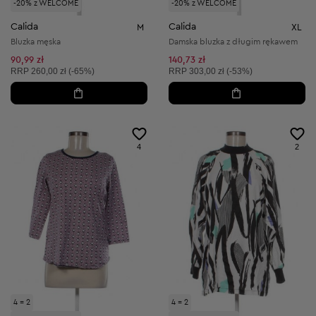
-20% z WELCOME
-20% z WELCOME
Calida
Calida
M
XL
Bluzka męska
Damska bluzka z długim rękawem
90,99 zł
140,73 zł
Cena sugerowana:
Cena sugerowana:
RRP
260,00 zł (-65%)
RRP
303,00 zł (-53%)
4
2
4 = 2
4 = 2