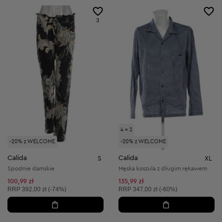
3
4 = 2
-20% z WELCOME
-20% z WELCOME
Calida
Calida
S
XL
Spodnie damskie
Męska koszula z długim rękawem
100,99 zł
135,99 zł
Cena sugerowana:
Cena sugerowana:
RRP
392,00 zł (-74%)
RRP
347,00 zł (-60%)