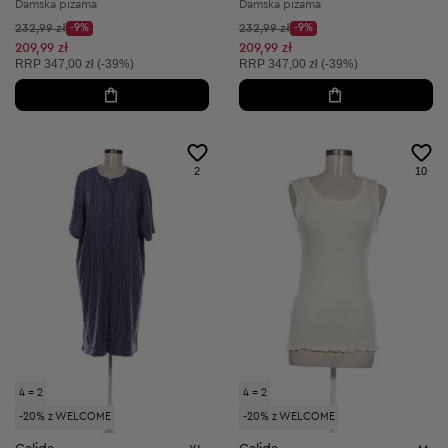
Damska piżama
Damska piżama
Cena początkowa:
Cena początkowa:
232,99 zł
-9%
232,99 zł
-9%
Discount Price:
Discount Price:
Obniżona cena:
Obniżona cena:
209,99 zł
209,99 zł
Cena sugerowana:
Cena sugerowana:
RRP
347,00 zł (-39%)
RRP
347,00 zł (-39%)
2
10
4 = 2
4 = 2
-20% z WELCOME
-20% z WELCOME