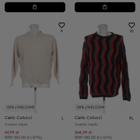
8
20
-20% z WELCOME
-20% z WELCOME
Carlo Colucci
Carlo Colucci
L
XL
Sweter męski
Sweter męski
49,99 zł
268,99 zł
Cena sugerowana:
Cena sugerowana:
RRP
392,00 zł (-87%)
RRP
392,00 zł (-31%)