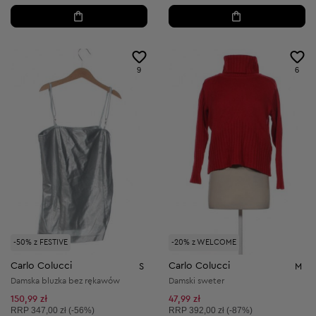
9
6
-50% z FESTIVE
-20% z WELCOME
Carlo Colucci
Carlo Colucci
S
M
Damska bluzka bez rękawów
Damski sweter
150,99 zł
47,99 zł
Cena sugerowana:
Cena sugerowana:
RRP
347,00 zł (-56%)
RRP
392,00 zł (-87%)