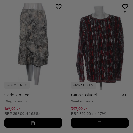
2
-50% z FESTIVE
-60% z FESTIVE
Carlo Colucci
Carlo Colucci
L
5XL
Długa spódnica
Sweter męski
142,99 zł
323,99 zł
Cena sugerowana:
Cena sugerowana:
RRP
392,00 zł (-63%)
RRP
392,00 zł (-17%)