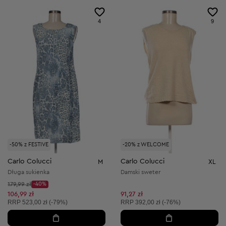
4
9
-50% z FESTIVE
-20% z WELCOME
Carlo Colucci
Carlo Colucci
M
XL
Długa sukienka
Damski sweter
Cena początkowa:
179,99 zł
-40%
Discount Price:
Obniżona cena:
106,99 zł
91,27 zł
Cena sugerowana:
Cena sugerowana:
RRP
523,00 zł (-79%)
RRP
392,00 zł (-76%)