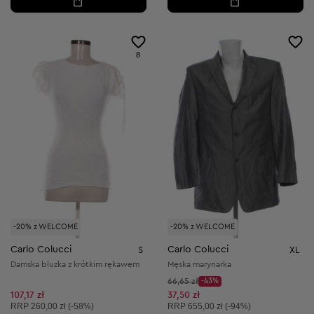
8
-20% z WELCOME
-20% z WELCOME
Carlo Colucci
Carlo Colucci
S
XL
Damska bluzka z krótkim rękawem
Męska marynarka
Cena początkowa:
66,65 zł
-43%
Discount Price:
Obniżona cena:
107,17 zł
37,50 zł
Cena sugerowana:
Cena sugerowana:
RRP
260,00 zł (-58%)
RRP
655,00 zł (-94%)