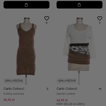
8
3
-50% z FESTIVE
-20% z FESTIVE
Carlo Colucci
Carlo Colucci
S
M
Krótka sukienka
Damski sweter
36,32 zł
42,99 zł
Cena sugerowana:
RRP
392,00 zł (-89%)