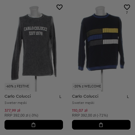
7
-60% z FESTIVE
-20% z WELCOME
Carlo Colucci
Carlo Colucci
L
L
Sweter męski
Sweter męski
377,99 zł
110,07 zł
Cena sugerowana:
Cena sugerowana:
RRP
392,00 zł (-3%)
RRP
392,00 zł (-71%)