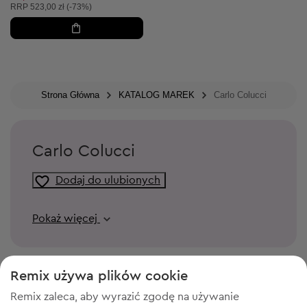
Cena sugerowana:
RRP
523,00 zł (-73%)
Strona Główna
KATALOG MAREK
Carlo Colucci
Carlo Colucci
Dodaj do ulubionych
Pokaż więcej
Remix używa plików cookie
Remix zaleca, aby wyrazić zgodę na używanie