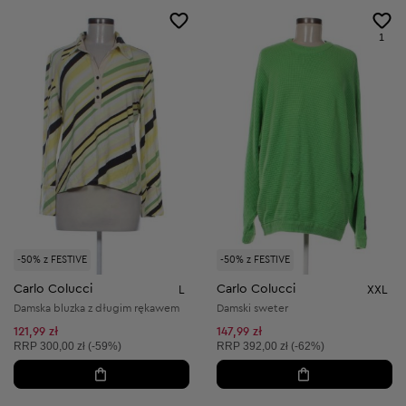
1
-50% z FESTIVE
-50% z FESTIVE
Carlo Colucci
Carlo Colucci
L
XXL
Damska bluzka z długim rękawem
Damski sweter
121,99 zł
147,99 zł
Cena sugerowana:
Cena sugerowana:
RRP
300,00 zł (-59%)
RRP
392,00 zł (-62%)