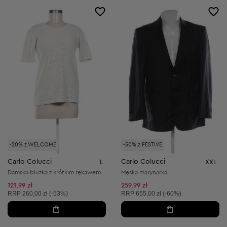
-20% z WELCOME
-50% z FESTIVE
Carlo Colucci
Carlo Colucci
L
XXL
Damska bluzka z krótkim rękawem
Męska marynarka
121,99 zł
259,99 zł
Cena sugerowana:
Cena sugerowana:
RRP
260,00 zł (-53%)
RRP
655,00 zł (-60%)