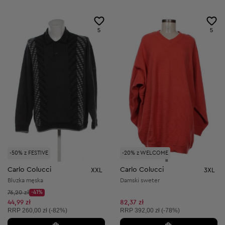
5
5
-50% z FESTIVE
-20% z WELCOME
Carlo Colucci
Carlo Colucci
XXL
3XL
Bluzka męska
Damski sweter
Cena początkowa:
76,20 zł
-41%
Discount Price:
Obniżona cena:
44,99 zł
82,37 zł
Cena sugerowana:
Cena sugerowana:
RRP
260,00 zł (-82%)
RRP
392,00 zł (-78%)