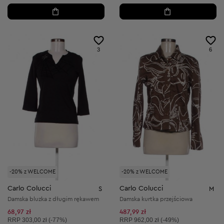
3
6
-20% z WELCOME
-20% z WELCOME
Carlo Colucci
Carlo Colucci
S
M
Damska bluzka z długim rękawem
Damska kurtka przejściowa
68,97 zł
487,99 zł
Cena sugerowana:
Cena sugerowana:
RRP
303,00 zł (-77%)
RRP
962,00 zł (-49%)