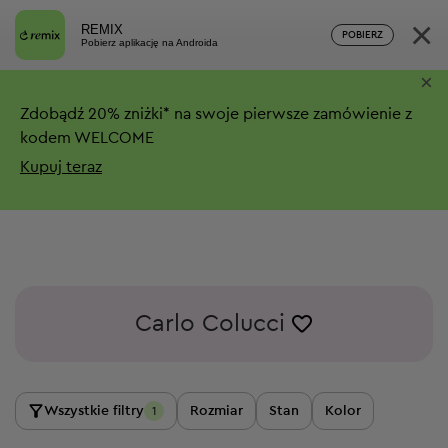
×
REMIX
POBIERZ
Pobierz aplikację na Androida
×
Zdobądź
20%
zniżki*
na swoje pierwsze zamówienie z
kodem WELCOME
Kupuj teraz
Carlo Colucci
Wszystkie filtry
Rozmiar
Stan
Kolor
1