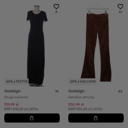
8
12
-60% z FESTIVE
-20% z WELCOME
Goldsign
Goldsign
M
XS
Długa sukienka
Damskie sztruksy
159,99 zł
250,99 zł
Cena sugerowana:
Cena sugerowana:
RRP
830,00 zł (-80%)
RRP
655,00 zł (-61%)