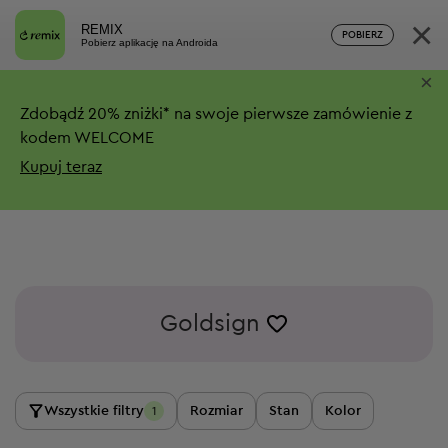
×
REMIX
POBIERZ
Pobierz aplikację na Androida
×
Zdobądź
20%
zniżki*
na swoje pierwsze zamówienie z
kodem WELCOME
Kupuj teraz
Goldsign
Wszystkie filtry
Rozmiar
Stan
Kolor
1